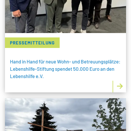
LEBENSHILFE PFORZHEIM
IMPRESSUM
PRESSEMITTEILUNG
DATENSCHUTZ
Hand in Hand für neue Wohn- und Betreuungsplätze:
KONTAKT
Lebenshilfe-Stiftung spendet 50.000 Euro an den
Lebenshilfe e.V.
BARRIEREFREIHEIT