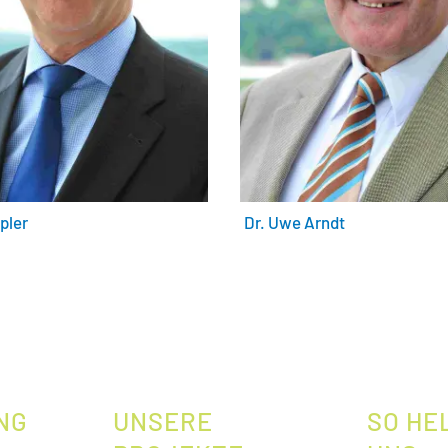
pler
Dr. Uwe Arndt
NG
UNSERE
SO HE