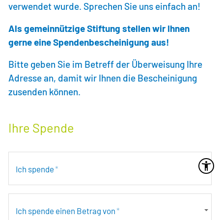
verwendet wurde. Sprechen Sie uns einfach an!
Treuhandstiftungen
Als gemeinnützige Stiftung stellen wir Ihnen
Erbeinsetzungen
gerne eine Spendenbescheinigung aus!
HOME
Bitte geben Sie im Betreff der Überweisung Ihre
Adresse an, damit wir Ihnen die Bescheinigung
zusenden können.
LEBENSHILFE PFORZHEIM
Ihre Spende
IMPRESSUM
DATENSCHUTZ
Ich spende
*
KONTAKT
Ich spende einen Betrag von
*