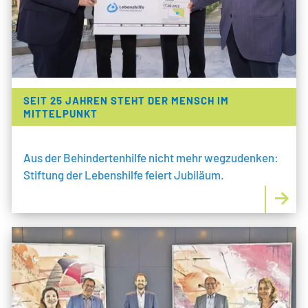
LEBENSHILFE PFORZHEIM
IMPRESSUM
SEIT 25 JAHREN STEHT DER MENSCH IM
DATENSCHUTZ
MITTELPUNKT
KONTAKT
Aus der Behindertenhilfe nicht mehr wegzudenken:
Stiftung der Lebenshilfe feiert Jubiläum.
BARRIEREFREIHEIT